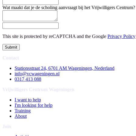
Wat maakt dat je de scholing aanvraagt bij het Vrijwilligers Centrum?
This site is protected by reCAPTCHA and the Google
Privacy Policy
Submit
Contact
Stationsstraat 24, 6701 AM Wageningen, Nederland
info@vcwageningen.nl
0317 413 088
Vrijwilligers Centrum Wageningen
I want to help
I'm looking for help
Training
About
Join