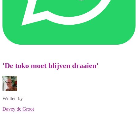
'De toko moet blijven draaien'
Written by
Davey de Groot