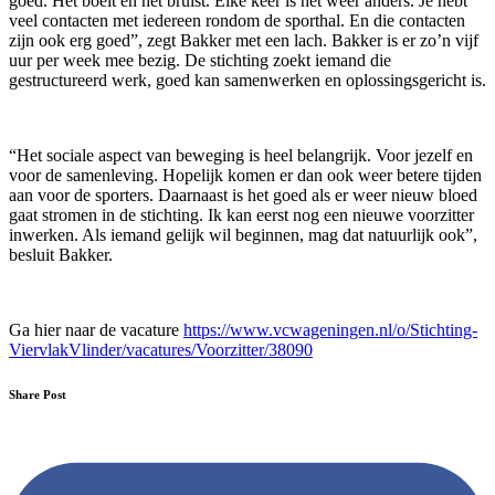
goed. Het boeit en het bruist. Elke keer is het weer anders. Je hebt
veel contacten met iedereen rondom de sporthal. En die contacten
zijn ook erg goed”, zegt Bakker met een lach. Bakker is er zo’n vijf
uur per week mee bezig. De stichting zoekt iemand die
gestructureerd werk, goed kan samenwerken en oplossingsgericht is.
“Het sociale aspect van beweging is heel belangrijk. Voor jezelf en
voor de samenleving. Hopelijk komen er dan ook weer betere tijden
aan voor de sporters. Daarnaast is het goed als er weer nieuw bloed
gaat stromen in de stichting. Ik kan eerst nog een nieuwe voorzitter
inwerken. Als iemand gelijk wil beginnen, mag dat natuurlijk ook”,
besluit Bakker.
Ga hier naar de vacature
https://www.vcwageningen.nl/o/Stichting-
ViervlakVlinder/vacatures/Voorzitter/38090
Share Post