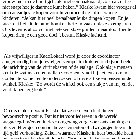
vrouw hier in de buurt gehaakt met een haaknaald, zo smal, dat je
niet snapt hoe je daarmee kunt haken.” Klaske kwam hier vroeger al
om cadeautjes te kopen voor bijvoorbeeld de juffen van de
kinderen. “Je kan hier heel betaalbaar leuke dingen kopen. En je
weet dat het uit de buurt komt en het zijn vaak unieke exemplaren.
Ons leven is al zo vol met betekenisloze prullen, maar door hier te
kopen dien je een goed doel”, besluit Klaske lachend.
Als vrijwilliger in KadoLokaal word je door de coördinator
aangemoedigd om jouw eigen stempel te drukken op bijvoorbeeld
de inrichting van de vitrinekasten of de etalage. Ook als je mensen
kent die wat maken en willen verkopen, vindt hij het leuk om in
contact te komen en te onderzoeken of deze artikelen passen in de
winkel. Klaske: “Zo wordt de winkel ook een stukje van mij en dat
vind ik heel erg leuk.”
Op deze plek ervaart Klaske dat ze een leven leidt in een
bevoorrechte positie. Dat is niet voor iedereen in de wereld
weggelegd. Werken in deze omgeving zorgt voor ontspanning en
plezier. Hier geen competitieve elementen of afwegingen hoe is de
tijd geld verhouding. Zaken waarmee Klaske in haar betaalde baan
wel mee te maken krijgt. Klaske: “Hier doe ik gewoon werk voor