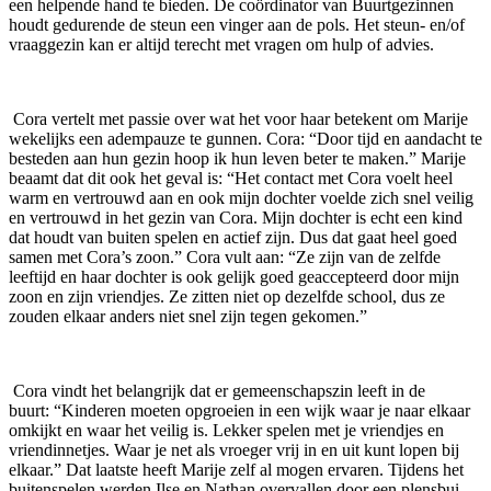
een helpende hand te bieden. De coördinator van Buurtgezinnen
houdt gedurende de steun een vinger aan de pols. Het steun- en/of
vraaggezin kan er altijd terecht met vragen om hulp of advies.
Cora vertelt met passie over wat het voor haar betekent om Marije
wekelijks een adempauze te gunnen. Cora: “Door tijd en aandacht te
besteden aan hun gezin hoop ik hun leven beter te maken.” Marije
beaamt dat dit ook het geval is: “Het contact met Cora voelt heel
warm en vertrouwd aan en ook mijn dochter voelde zich snel veilig
en vertrouwd in het gezin van Cora. Mijn dochter is echt een kind
dat houdt van buiten spelen en actief zijn. Dus dat gaat heel goed
samen met Cora’s zoon.” Cora vult aan: “Ze zijn van de zelfde
leeftijd en haar dochter is ook gelijk goed geaccepteerd door mijn
zoon en zijn vriendjes. Ze zitten niet op dezelfde school, dus ze
zouden elkaar anders niet snel zijn tegen gekomen.”
Cora vindt het belangrijk dat er gemeenschapszin leeft in de
buurt: “Kinderen moeten opgroeien in een wijk waar je naar elkaar
omkijkt en waar het veilig is. Lekker spelen met je vriendjes en
vriendinnetjes. Waar je net als vroeger vrij in en uit kunt lopen bij
elkaar.” Dat laatste heeft Marije zelf al mogen ervaren. Tijdens het
buitenspelen werden Ilse en Nathan overvallen door een plensbui.