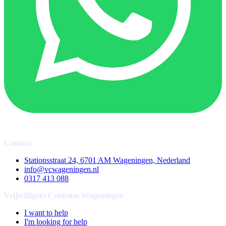
Contact
Stationsstraat 24, 6701 AM Wageningen, Nederland
info@vcwageningen.nl
0317 413 088
Vrijwilligers Centrum Wageningen
I want to help
I'm looking for help