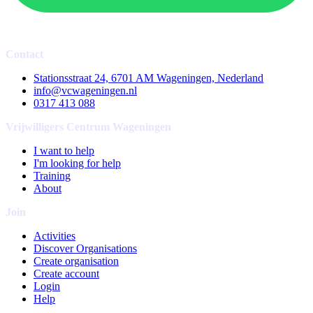
Contact
Stationsstraat 24, 6701 AM Wageningen, Nederland
info@vcwageningen.nl
0317 413 088
Vrijwilligers Centrum Wageningen
I want to help
I'm looking for help
Training
About
Join
Activities
Discover Organisations
Create organisation
Create account
Login
Help