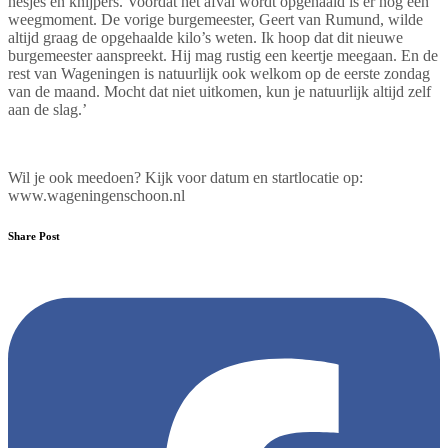
hesjes en knijpers. Voordat het afval wordt opgehaald is er nog een
weegmoment. De vorige burgemeester, Geert van Rumund, wilde
altijd graag de opgehaalde kilo’s weten. Ik hoop dat dit nieuwe
burgemeester aanspreekt. Hij mag rustig een keertje meegaan. En de
rest van Wageningen is natuurlijk ook welkom op de eerste zondag
van de maand. Mocht dat niet uitkomen, kun je natuurlijk altijd zelf
aan de slag.’
Wil je ook meedoen? Kijk voor datum en startlocatie op:
www.wageningenschoon.nl
Share Post