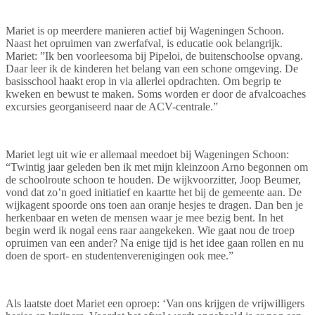
Mariet is op meerdere manieren actief bij Wageningen Schoon.
Naast het opruimen van zwerfafval, is educatie ook belangrijk.
Mariet: ”Ik ben voorleesoma bij Pipeloi, de buitenschoolse opvang.
Daar leer ik de kinderen het belang van een schone omgeving. De
basisschool haakt erop in via allerlei opdrachten. Om begrip te
kweken en bewust te maken. Soms worden er door de afvalcoaches
excursies georganiseerd naar de ACV-centrale.”
Mariet legt uit wie er allemaal meedoet bij Wageningen Schoon:
“Twintig jaar geleden ben ik met mijn kleinzoon Arno begonnen om
de schoolroute schoon te houden. De wijkvoorzitter, Joop Beumer,
vond dat zo’n goed initiatief en kaartte het bij de gemeente aan. De
wijkagent spoorde ons toen aan oranje hesjes te dragen. Dan ben je
herkenbaar en weten de mensen waar je mee bezig bent. In het
begin werd ik nogal eens raar aangekeken. Wie gaat nou de troep
opruimen van een ander? Na enige tijd is het idee gaan rollen en nu
doen de sport- en studentenverenigingen ook mee.”
Als laatste doet Mariet een oproep: ‘Van ons krijgen de vrijwilligers