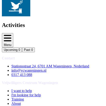
Activities
Menu
Upcoming
0
Past
0
Contact
Stationsstraat 24, 6701 AM Wageningen, Nederland
info@vcwageningen.nl
0317 413 088
Vrijwilligers Centrum Wageningen
I want to help
I'm looking for help
Training
About