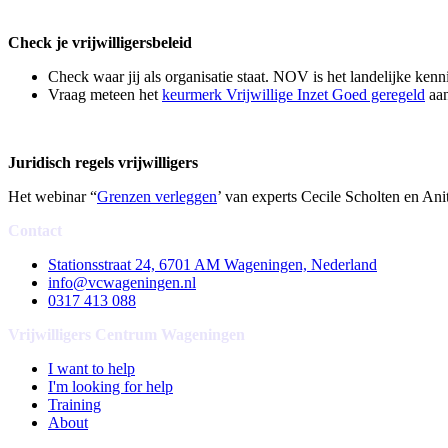
Check je vrijwilligersbeleid
Check waar jij als organisatie staat. NOV is het landelijke kenn
Vraag meteen het
keurmerk Vrijwillige Inzet Goed geregeld
aan
Juridisch regels vrijwilligers
Het webinar “
Grenzen verleggen
’ van experts Cecile Scholten en Anit
Contact
Stationsstraat 24, 6701 AM Wageningen, Nederland
info@vcwageningen.nl
0317 413 088
Vrijwilligers Centrum Wageningen
I want to help
I'm looking for help
Training
About