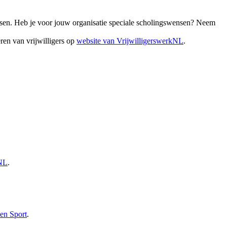
ssen. Heb je voor jouw organisatie speciale scholingswensen? Neem
ren van vrijwilligers op
website van VrijwilligerswerkNL
.
kNL
.
en Sport
.