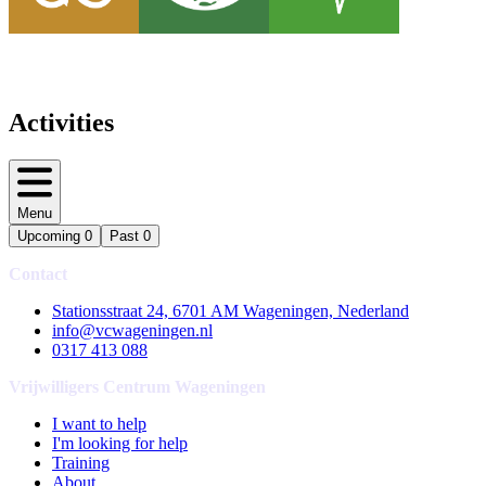
Activities
Menu
Upcoming
0
Past
0
Contact
Stationsstraat 24, 6701 AM Wageningen, Nederland
info@vcwageningen.nl
0317 413 088
Vrijwilligers Centrum Wageningen
I want to help
I'm looking for help
Training
About