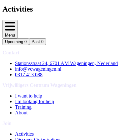
Activities
Menu
Upcoming
0
Past
0
Contact
Stationsstraat 24, 6701 AM Wageningen, Nederland
info@vcwageningen.nl
0317 413 088
Vrijwilligers Centrum Wageningen
I want to help
I'm looking for help
Training
About
Join
Activities
Discover Organisations