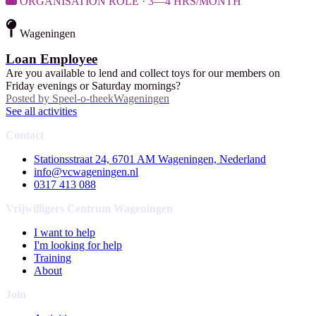
ORGANISATION ROLE · 3—4 HRS/MONTH
Wageningen
Loan Employee
Are you available to lend and collect toys for our members on
Friday evenings or Saturday mornings?
Posted by
Speel-o-theekWageningen
See all activities
Contact
Stationsstraat 24, 6701 AM Wageningen, Nederland
info@vcwageningen.nl
0317 413 088
Vrijwilligers Centrum Wageningen
I want to help
I'm looking for help
Training
About
Join