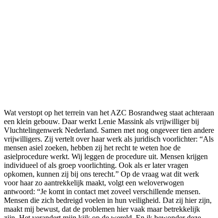
Wat verstopt op het terrein van het AZC Bosrandweg staat achteraan
een klein gebouw. Daar werkt Lenie Massink als vrijwilliger bij
Vluchtelingenwerk Nederland. Samen met nog ongeveer tien andere
vrijwilligers. Zij vertelt over haar werk als juridisch voorlichter: “Als
mensen asiel zoeken, hebben zij het recht te weten hoe de
asielprocedure werkt. Wij leggen de procedure uit. Mensen krijgen
individueel of als groep voorlichting. Ook als er later vragen
opkomen, kunnen zij bij ons terecht.” Op de vraag wat dit werk
voor haar zo aantrekkelijk maakt, volgt een weloverwogen
antwoord: “Je komt in contact met zoveel verschillende mensen.
Mensen die zich bedreigd voelen in hun veiligheid. Dat zij hier zijn,
maakt mij bewust, dat de problemen hier vaak maar betrekkelijk
zijn. Het verandert mijn kijk op de wereld. En ik bewonder deze