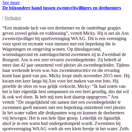
See more
De bijzondere band tussen zwemvrijwilligers en deelnemers
|
Verhalen
“Een stralende lach van een deelnemer en de onderlinge grapjes
geven zoveel geluk en voldoening”, vertelt Micky. Hij is net als Ans
zwemvrijwilliger bij sportvereniging WAAG. Dit is een vereniging
voor sport en recreatie voor mensen met een beperking die in
Wageningen en omgeving wonen. Op dinsdagavond,
woensdagavond en zaterdagochtend zwemmen zij in Zwembad de
Bongerd. Ans is een zeer ervaren zwembegeleider. Zij beleeft al
meer dan 42 jaar ontzettend veel plezier als zwembegeleider. Tijdens
haar werkende leven was Ans zweminstructrice en die ervaring
komt haar goed van pas. Micky loopt sinds november 2015 mee. Hij
kwam een keer langs bij Ans voor het maken van een foto. Hij
proefde de sfeer en was gelijk verkocht. Micky: “Ik had zoiets van
het is hier eigenlijk best ontspannen en een heel gezellig, dus dat wil
ik ook wel doen. Ik heb mij toen kort daarop opgegeven.” Ans
vertelt: ”De mogelijkheid om samen met een zwembegeleider te
zwemmen geeft mensen met een beperking ontzettend veel plezier.
In het water vallen alle drukpunten weg en kunnen de deelnemers
vrij bewegen. Het is een hele fijne groep. Letterlijk en figuurlijk
alsof je in een warm bad ondergedompeld wordt. Zwemmen bij
sportvereniging WAAG voelt als een klein feestje in het water. Zelfs