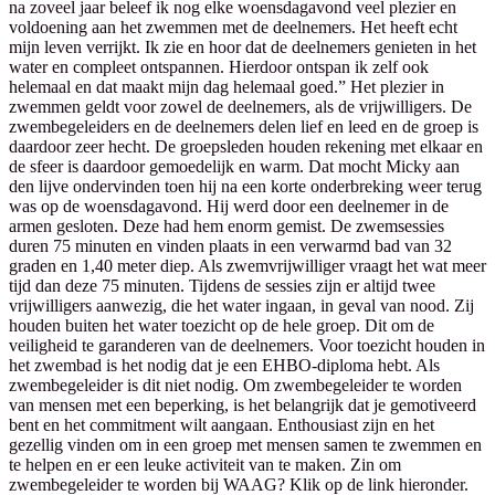
na zoveel jaar beleef ik nog elke woensdagavond veel plezier en
voldoening aan het zwemmen met de deelnemers. Het heeft echt
mijn leven verrijkt. Ik zie en hoor dat de deelnemers genieten in het
water en compleet ontspannen. Hierdoor ontspan ik zelf ook
helemaal en dat maakt mijn dag helemaal goed.” Het plezier in
zwemmen geldt voor zowel de deelnemers, als de vrijwilligers. De
zwembegeleiders en de deelnemers delen lief en leed en de groep is
daardoor zeer hecht. De groepsleden houden rekening met elkaar en
de sfeer is daardoor gemoedelijk en warm. Dat mocht Micky aan
den lijve ondervinden toen hij na een korte onderbreking weer terug
was op de woensdagavond. Hij werd door een deelnemer in de
armen gesloten. Deze had hem enorm gemist. De zwemsessies
duren 75 minuten en vinden plaats in een verwarmd bad van 32
graden en 1,40 meter diep. Als zwemvrijwilliger vraagt het wat meer
tijd dan deze 75 minuten. Tijdens de sessies zijn er altijd twee
vrijwilligers aanwezig, die het water ingaan, in geval van nood. Zij
houden buiten het water toezicht op de hele groep. Dit om de
veiligheid te garanderen van de deelnemers. Voor toezicht houden in
het zwembad is het nodig dat je een EHBO-diploma hebt. Als
zwembegeleider is dit niet nodig. Om zwembegeleider te worden
van mensen met een beperking, is het belangrijk dat je gemotiveerd
bent en het commitment wilt aangaan. Enthousiast zijn en het
gezellig vinden om in een groep met mensen samen te zwemmen en
te helpen en er een leuke activiteit van te maken. Zin om
zwembegeleider te worden bij WAAG? Klik op de link hieronder.