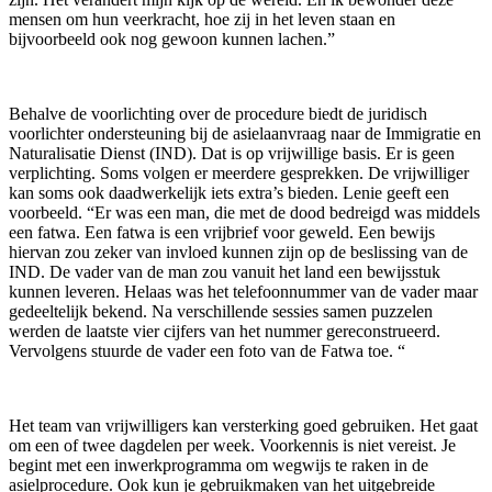
mensen om hun veerkracht, hoe zij in het leven staan en
bijvoorbeeld ook nog gewoon kunnen lachen.”
Behalve de voorlichting over de procedure biedt de juridisch
voorlichter ondersteuning bij de asielaanvraag naar de Immigratie en
Naturalisatie Dienst (IND). Dat is op vrijwillige basis. Er is geen
verplichting. Soms volgen er meerdere gesprekken. De vrijwilliger
kan soms ook daadwerkelijk iets extra’s bieden. Lenie geeft een
voorbeeld. “Er was een man, die met de dood bedreigd was middels
een fatwa. Een fatwa is een vrijbrief voor geweld. Een bewijs
hiervan zou zeker van invloed kunnen zijn op de beslissing van de
IND. De vader van de man zou vanuit het land een bewijsstuk
kunnen leveren. Helaas was het telefoonnummer van de vader maar
gedeeltelijk bekend. Na verschillende sessies samen puzzelen
werden de laatste vier cijfers van het nummer gereconstrueerd.
Vervolgens stuurde de vader een foto van de Fatwa toe. “
Het team van vrijwilligers kan versterking goed gebruiken. Het gaat
om een of twee dagdelen per week. Voorkennis is niet vereist. Je
begint met een inwerkprogramma om wegwijs te raken in de
asielprocedure. Ook kun je gebruikmaken van het uitgebreide