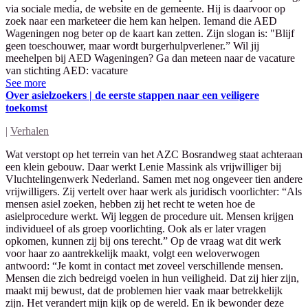
via sociale media, de website en de gemeente. Hij is daarvoor op
zoek naar een marketeer die hem kan helpen. Iemand die AED
Wageningen nog beter op de kaart kan zetten. Zijn slogan is: "Blijf
geen toeschouwer, maar wordt burgerhulpverlener.” Wil jij
meehelpen bij AED Wageningen? Ga dan meteen naar de vacature
van stichting AED: vacature
See more
Over asielzoekers | de eerste stappen naar een veiligere
toekomst
|
Verhalen
Wat verstopt op het terrein van het AZC Bosrandweg staat achteraan
een klein gebouw. Daar werkt Lenie Massink als vrijwilliger bij
Vluchtelingenwerk Nederland. Samen met nog ongeveer tien andere
vrijwilligers. Zij vertelt over haar werk als juridisch voorlichter: “Als
mensen asiel zoeken, hebben zij het recht te weten hoe de
asielprocedure werkt. Wij leggen de procedure uit. Mensen krijgen
individueel of als groep voorlichting. Ook als er later vragen
opkomen, kunnen zij bij ons terecht.” Op de vraag wat dit werk
voor haar zo aantrekkelijk maakt, volgt een weloverwogen
antwoord: “Je komt in contact met zoveel verschillende mensen.
Mensen die zich bedreigd voelen in hun veiligheid. Dat zij hier zijn,
maakt mij bewust, dat de problemen hier vaak maar betrekkelijk
zijn. Het verandert mijn kijk op de wereld. En ik bewonder deze