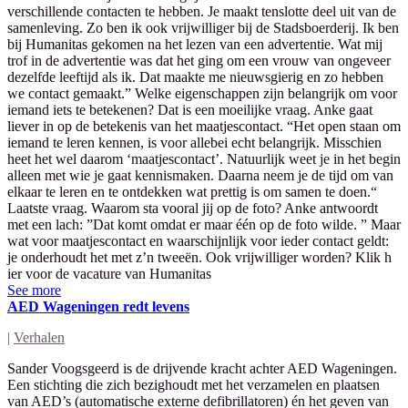
verschillende contacten te hebben. Je maakt tenslotte deel uit van de
samenleving. Zo ben ik ook vrijwilliger bij de Stadsboerderij. Ik ben
bij Humanitas gekomen na het lezen van een advertentie. Wat mij
trof in de advertentie was dat het ging om een vrouw van ongeveer
dezelfde leeftijd als ik. Dat maakte me nieuwsgierig en zo hebben
we contact gemaakt.” Welke eigenschappen zijn belangrijk om voor
iemand iets te betekenen? Dat is een moeilijke vraag. Anke gaat
liever in op de betekenis van het maatjescontact. “Het open staan om
iemand te leren kennen, is voor allebei echt belangrijk. Misschien
heet het wel daarom ‘maatjescontact’. Natuurlijk weet je in het begin
alleen met wie je gaat kennismaken. Daarna neem je de tijd om van
elkaar te leren en te ontdekken wat prettig is om samen te doen.“
Laatste vraag. Waarom sta vooral jij op de foto? Anke antwoordt
met een lach: ”Dat komt omdat er maar één op de foto wilde. ” Maar
wat voor maatjescontact en waarschijnlijk voor ieder contact geldt:
je onderhoudt het met z’n tweeën. Ook vrijwilliger worden? Klik h
ier voor de vacature van Humanitas
See more
AED Wageningen redt levens
|
Verhalen
Sander Voogsgeerd is de drijvende kracht achter AED Wageningen.
Een stichting die zich bezighoudt met het verzamelen en plaatsen
van AED’s (automatische externe defibrillatoren) én het geven van