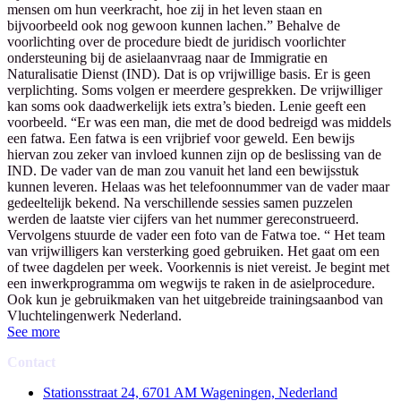
mensen om hun veerkracht, hoe zij in het leven staan en
bijvoorbeeld ook nog gewoon kunnen lachen.” Behalve de
voorlichting over de procedure biedt de juridisch voorlichter
ondersteuning bij de asielaanvraag naar de Immigratie en
Naturalisatie Dienst (IND). Dat is op vrijwillige basis. Er is geen
verplichting. Soms volgen er meerdere gesprekken. De vrijwilliger
kan soms ook daadwerkelijk iets extra’s bieden. Lenie geeft een
voorbeeld. “Er was een man, die met de dood bedreigd was middels
een fatwa. Een fatwa is een vrijbrief voor geweld. Een bewijs
hiervan zou zeker van invloed kunnen zijn op de beslissing van de
IND. De vader van de man zou vanuit het land een bewijsstuk
kunnen leveren. Helaas was het telefoonnummer van de vader maar
gedeeltelijk bekend. Na verschillende sessies samen puzzelen
werden de laatste vier cijfers van het nummer gereconstrueerd.
Vervolgens stuurde de vader een foto van de Fatwa toe. “ Het team
van vrijwilligers kan versterking goed gebruiken. Het gaat om een
of twee dagdelen per week. Voorkennis is niet vereist. Je begint met
een inwerkprogramma om wegwijs te raken in de asielprocedure.
Ook kun je gebruikmaken van het uitgebreide trainingsaanbod van
Vluchtelingenwerk Nederland.
See more
Contact
Stationsstraat 24, 6701 AM Wageningen, Nederland