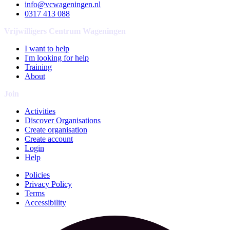
info@vcwageningen.nl
0317 413 088
Vrijwilligers Centrum Wageningen
I want to help
I'm looking for help
Training
About
Join
Activities
Discover Organisations
Create organisation
Create account
Login
Help
Policies
Privacy Policy
Terms
Accessibility