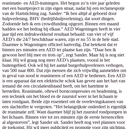
reanimatie- en AED-trainingen. Het begon zo’n vier jaar geleden
met een buurtproject in zijn eigen straat, nadat hij een reclamespotje
van de Hartstichting zag. Sander: “Ik ben altijd al geboeid door
hulpverlening. BHV (bedrijfshulpverlening), dat soort dingen.
Zodoende heb ik een crowdfunding opgezet. Binnen een maand
hadden we het bedrag bij elkaar.” AED Wageningen heeft in vier
jaar tijd een indrukwekkend resultaat behaald: van vier of vijf
AED’s die 24/7 beschikbaar waren, zijn er nu 55 in de hele stad.
Daarmee is Wageningen officieel hartveilig. Dat betekent dat er
binnen zes minuten een AED ter plaatse kan zijn. “Daar ben ik
gewoon heel blij mee en trots op”, zegt Sander. Maar hij is nog niet
klaar. Hij wil graag nog meer AED’s plaatsen, vooral in het
buitengebied. Ook wil hij het aantal burgerhulpverleners verhogen,
van 500 naar 800. Dat zijn mensen die zich vrijwillig aanmelden om
in geval van nood te reanimeren of een AED te bedienen. Een AED
is een apparaat dat een elektrische schok kan geven aan het hart van
iemand die een circulatiestilstand heeft, om het hartritme te
herstellen. Reanimatie, oftewel borstcompressies en beademing, is
een techniek om het bloed en de zuurstof weer in het lichaam te
laten rondgaan. Beide zijn essentieel om de overlevingskansen van
een slachtoffer te vergroten. “Het belangrijkste onderdeel is eigenlijk
de reanimatie zelf. Want daarmee blijf jij het zuurstof rondpompen in
het lichaam. Binnen vier tot zes minuten zijn de eerste hersencellen
al afgestorven”, legt Sander uit. Sander heeft nog veel plannen voor
de toekomst. Hij wil meer publiciteit en promotie voor zijn stichting,